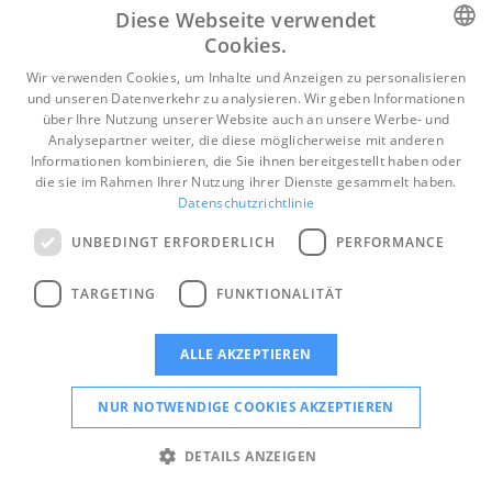
Kunden-Service
Diese Webseite verwendet
Tel. (07361) 594-200
Cookies.
E-Mail
servicecenter@sdz-medien.de
GERMAN
Wir verwenden Cookies, um Inhalte und Anzeigen zu personalisieren
und unseren Datenverkehr zu analysieren. Wir geben Informationen
Kontakt
AGB
Copyright
Widerrufsbelehrung
GERMAN
über Ihre Nutzung unserer Website auch an unsere Werbe- und
Impressum
Datenschutz
Barrierefreiheit
Analysepartner weiter, die diese möglicherweise mit anderen
Informationen kombinieren, die Sie ihnen bereitgestellt haben oder
die sie im Rahmen Ihrer Nutzung ihrer Dienste gesammelt haben.
© Copyright 2003-2026 SDZ Druck und Medien GmbH. Alle
Datenschutzrichtlinie
Rechte vorbehalten
Schwäbische Post - Aalener Zeitung | Ellwanger Zeitung | Zeitung
UNBEDINGT ERFORDERLICH
PERFORMANCE
für den Ostalbkreis
TARGETING
FUNKTIONALITÄT
Vertrag widerrufen
ALLE AKZEPTIEREN
NUR NOTWENDIGE COOKIES AKZEPTIEREN
DETAILS ANZEIGEN